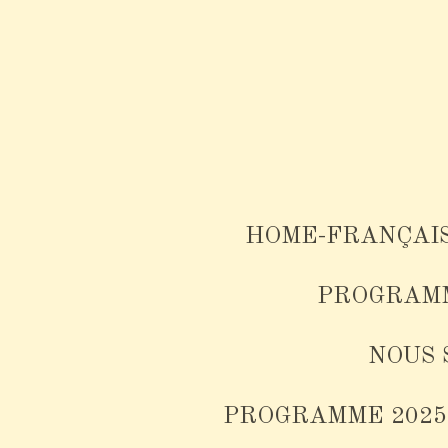
Skip
to
main
content
HOME-FRANÇAI
PROGRAMM
NOUS 
PROGRAMME 2025