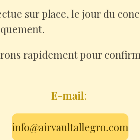
ctue sur place, le jour du con
iquement.
rons rapidement pour confirm
E-mail
:
info@airvaultallegro.com